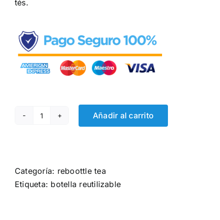
tés.
Añadir al carrito
reboottle
®
TEA
beige
Categoría:
reboottle tea
y
Etiqueta:
botella reutilizable
rojo
cantidad