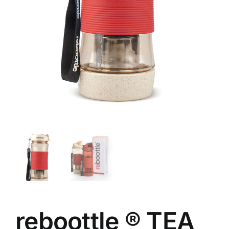
Carrito
Mi cuenta
Español
reboottle ® TEA